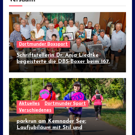
Dortmunder Boxsport
Schriftstellerin Dr. Anja Liedtke
begeisterte die DBS-Boxer beim 167.
Prominenten-Stammtisch
Aktuelles
Dortmunder Sport
Verschiedenes
parkrun am Kemnader See:
Laufjubiläum mit Stil und
internationalem Flair