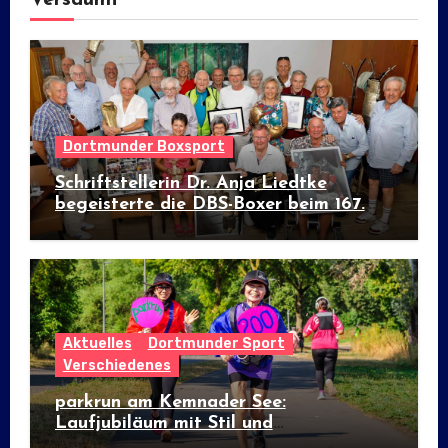
Dortmunder Boxsport
Schriftstellerin Dr. Anja Liedtke
begeisterte die DBS-Boxer beim 167.
Prominenten-Stammtisch
Aktuelles
Dortmunder Sport
Verschiedenes
parkrun am Kemnader See:
Laufjubiläum mit Stil und
internationalem Flair